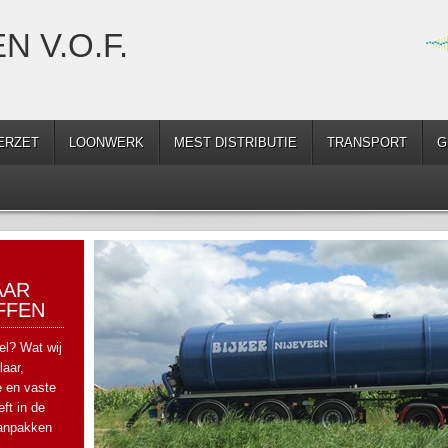
N V.O.F.
ERZET
LOONWERK
MEST DISTRIBUTIE
TRANSPORT
G
AAR
FFEN
el? Wat wij
aar,
e en vaste
ft in de
anpakken