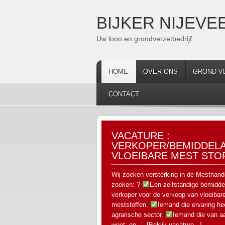
BIJKER NIJEVEE
Uw loon en grondverzetbedrijf
HOME
OVER ONS
GROND V
CONTACT
VACATURE :
VERKOPER/BEMIDDEL
VLOEIBARE MEST STO
Wij zoeken versterking in de Mesthand
zoeken: ?
Een zelfstandige bemiddel
verkoper voor de verkoop van vloeibar
meststoffen.
Iemand die ervaring hee
agrarische sector.
Iemand die van a
weet, en …
[Bekijk vacature...]