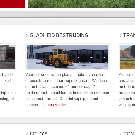
GLADHEID BESTRIJDING
TRA
t handel
Voor het sneeuw- en gladvrij maken van uw erf
Als het o
en zelf
of bedrijfsterrein staan wij ook garant. Wij doen
ons altij
dit met 3 tal machines 24 uur per dag, 2
met de m
drijf mest
trekkers met schuifblad en beschikken over een
transport
slag, of
eigen zout strooier. Doordat wij eigen zout
zijn ook 
hebben …
[Lees verder...]
weging 
FOTO’S
CON