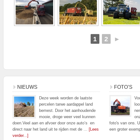
1
2
►
NIEUWS
FOTO’S
Deze week worden de laatste
Voo
percelen tarwe aardappel land
loo
bemest. Door het aanhoudende
nem
mooie, droge weer veel kunnen
on
doen.Veel aan en afvoer door onze auto’s en
foto's van ons. U
direct naar het land uit te rijden met de …
[Lees
een groter exem
verder...]