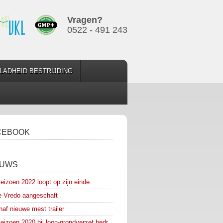
Vragen?
0522 - 491 243
LADHEID BESTRIJDING
CEBOOK
EUWS
eizoen 2022 loopt op zijn einde.
 Vredo aangeschaft
af nieuwe mest trailer
eizoen 2020 bij loon-grondverzet bedr.