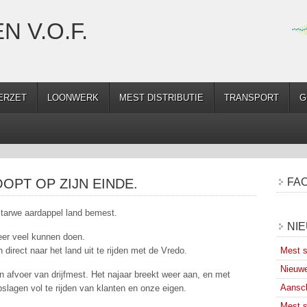
N V.O.F.
ERZET
LOONWERK
MEST DISTRIBUTIE
TRANSPORT
G
OPT OP ZIJN EINDE.
FA
tarwe aardappel land bemest.
NI
er veel kunnen doen.
direct naar het land uit te rijden met de Vredo.
Mest s
Nieuwe
en afvoer van drijfmest. Het najaar breekt weer aan, en met
Aansch
lagen vol te rijden van klanten en onze eigen.
Mest s