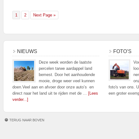
1
2
Next Page »
NIEUWS
FOTO’S
Deze week worden de laatste
Voo
percelen tarwe aardappel land
loo
bemest. Door het aanhoudende
nem
mooie, droge weer veel kunnen
on
doen.Veel aan en afvoer door onze auto’s en
foto's van ons. U
direct naar het land uit te rijden met de …
[Lees
een groter exem
verder...]
TERUG NAAR BOVEN