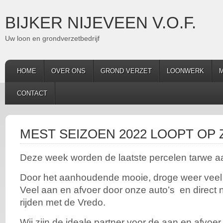
BIJKER NIJEVEEN V.O.F.
Uw loon en grondverzetbedrijf
HOME
OVER ONS
GROND VERZET
LOONWERK
M
CONTACT
MEST SEIZOEN 2022 LOOPT OP Z
Deze week worden de laatste percelen tarwe a
Door het aanhoudende mooie, droge weer veel
Veel aan en afvoer door onze auto’s en direct na
rijden met de Vredo.
Wij zijn de ideale partner voor de aan en afvoer